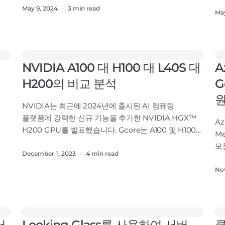
데
.
향상시킵니다. 이 문서에서는 CDN 기술이 정적 콘텐츠
May 9, 2024
3 min read
결
May
전달에서 오늘날의 정교한 엣지 네트워크로 어떻게
촉
호,
발전했는지, 온라인 콘텐츠 전송 환경의 변화에
정
대응하여 CDN 제공 업체들이 어떻게 혁신적으로
도
발전해 왔는지를 알아봅니
맞
NVIDIA A100 대 H100 대 L40S 대
A
H200의 비교 분석
G
NVIDIA는 최근에 2024년에 출시된 AI 컴퓨팅
플랫폼에 강력한 신규 기능을 추가한 NVIDIA HGX™
Az
H200 GPU를 발표했습니다. Gcore는 A100 및 H100
M
GPU가 Gcore의 AI GPU 클라우드 인프라를 강화하고
모
자
Q1-2024의 AI GPU 구성에 L40S GPU를 추가할
December 1, 2023
4 min read
기
예정이기 때문에 H200 GPU의 발표에 흥분하고
고
No
스
있습니다. 따라서, Gcore는 이를 기회로 현재 세대인
스
A100과 H100, 새
솔
플
서
Looking Glass를 사용하여 서버
클