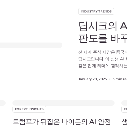
INDUSTRY TRENDS
딥시크의 A
판도를 바
전 세계 주식 시장은 중국의
딥시크입니다. 이 신생 AI 
같은 업계 리더에 필적하는 오
R1을 출시했습니다. Ope
훨씬 적은 560만 달러를 투
January 28, 2025
3 min r
업계를 놀라게 했으
EXPERT INSIGHTS
E
트럼프가 뒤집은 바이든의 AI 안전
생