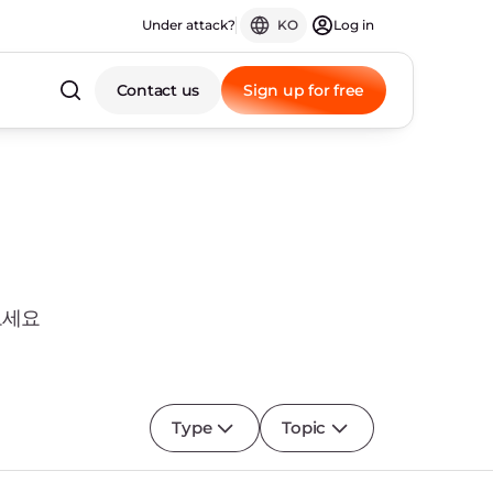
Under attack?
KO
Log in
Contact us
Sign up for free
보세요
Type
Topic