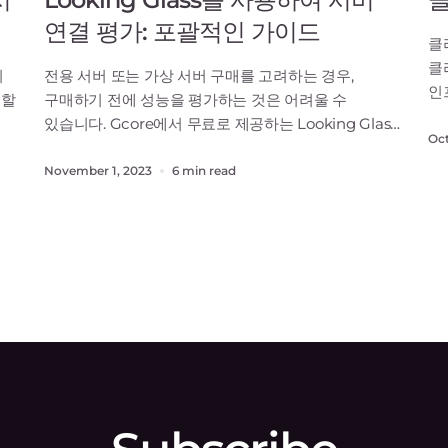
연결 평가: 포괄적인 가이드
클
클
이
전용 서버 또는 가상 서버 구매를 고려하는 경우,
인
색할
구매하기 전에 성능을 평가하는 것은 어려울 수
있
있습니다. Gcore에서 무료로 제공하는 Looking Glass
애
Oct
네트워크 도구를 사용하면 연결성을 평가하여 금전적인
있
약속을 하기 전에 서버가 귀하의 요구를 충족시킬지
November 1, 2023
6 min read
도
게
명확하게 파악할 수 있습니다. 이 기사에서는 Looking
고
면
Glass 네트워크 도구가 무엇인지 살펴보고 사용하는
개
방법에 대해서 설명하며, BGP, PING과 trac