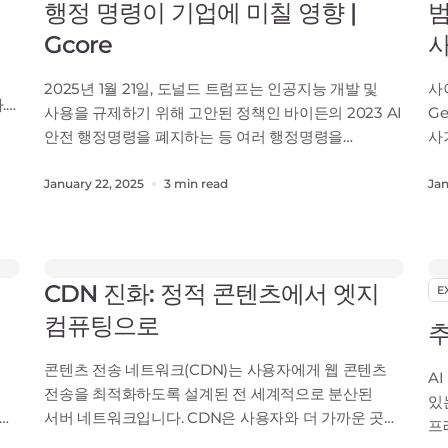
행정 명령이 기업에 미칠 영향 |
범
Gcore
사
2025년 1월 21일, 도널드 트럼프는 인공지능 개발 및
사
.
사용을 규제하기 위해 고안된 정책인 바이든의 2023 AI
G
매우
안전 행정명령을 폐지하는 등 여러 행정명령을
사
발표하며 대통령직 복귀를 알렸습니다. 이번 폐지는
의
미국의 AI 정책이 규제보다 혁신을 우선시하는
정
January 22, 2025
3 min read
Jan
고
방향으로 크게 바뀌고 있음을 의미합니다.많은 기대를
또
모았던 이 움직임은 이미 미국에서 AI의 미래에 어떤
가
의미가 있는지에 대한 논쟁을 불러일으키고 있습니다.
위
어떤 사람들에
그
CDN 진화: 정적 콘텐츠에서 엣지
E
컴퓨팅으로
추
콘텐츠 전송 네트워크(CDN)는 사용자에게 웹 콘텐츠
A
전송을 최적화하도록 설계된 전 세계적으로 분산된
있
서버 네트워크입니다. CDN은 사용자와 더 가까운 곳에
프
콘텐츠를 캐싱함으로써 웹 서비스의 속도와 안정성을