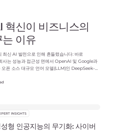
I 혁신이 비즈니스의
꾸는 이유
 최신 AI 발전으로 인해 흔들렸습니다: 바로
회사는 성능과 접근성 면에서 OpenAI 및 Google과
픈 소스 대규모 언어 모델(LLM)인 DeepSeek-
nAI와 같은 경쟁사가 수십억 달러를 투자한 것에 비해
자해단 두 달 만에 개발한 DeepSeek-R1의 출시는
ead
XPERT INSIGHTS
성형 인공지능의 무기화: 사이버