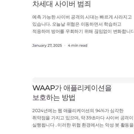
차세대 사이버 범죄
예측 가능한 사이버 공격의 시대는 빠르게 사라지고
있습니다. 오늘날 위협은 이동하면서 학습하고
적응하며 방어를 우회하기 위해 끊임없이 변화합니다
미래형 스릴러의 줄거리처럼 들릴 수 있지만, 이는 
현실적인 이야기입니다. 스스로 진화하는 AI 사이버
January 27, 2025
4 min read
위협은 실시간으로 전개되고 진화하는 정교한
공격으로, 기존의 보안 수단을 한계점까지 밀어붙이
있습니다. 보안 팀과 의사 결정권자에게 전하는
메시지는 분명합니다. 방어를 진화시
WAAP가 애플리케이션을
보호하는 방법
2024년에는 웹 애플리케이션의 94%가 심각한
취약점을 가지고 있으며, 약 39초마다 사이버 공격이
실행됩니다 . 이러한 위협 환경에서는 악성 봇 활동을
방어하고 디도스(DDoS) 공격을 완화하며 API를