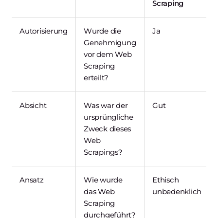
Scraping
Autorisierung
Wurde die
Ja
Genehmigung
vor dem Web
Scraping
erteilt?
Absicht
Was war der
Gut
ursprüngliche
Zweck dieses
Web
Scrapings?
Ansatz
Wie wurde
Ethisch
das Web
unbedenklich
Scraping
durchgeführt?