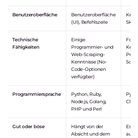
Benutzeroberfläche
Benutzeroberfläche
Kein 
(UI), Befehlszeile
Skrip
Technische
Einige
Fortg
Fähigkeiten
Programmier- und
Kennt
Web-Scraping-
Prog
Kenntnisse (No-
Scra
Code-Optionen
verfügbar)
Programmiersprache
Python, Ruby,
Pytho
Node.js, Golang,
Cloj
PHP und Perl
Gut oder böse
Hängt von der
Es gi
Absicht und dem
auch