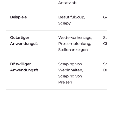
Ansatz ab
Beispiele
BeautifulSoup,
Googl
Scrapy
Gutartiger
Wettervorhersage,
Such
Anwendungsfall
Preisempfehlung,
ChatG
Stellenanzeigen
Böswilliger
Scraping von
Spam
Anwendungsfall
Webinhalten,
Botn
Scraping von
Preisen