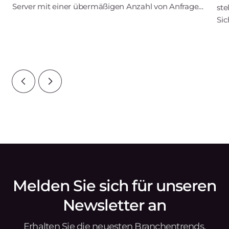
Server mit einer übermäßigen Anzahl von Anfragen
ste
überlastet, so dass der Server nicht mehr richtig
Sic
funktioniert. Das kann dazu führen,
Dat
unt
Melden Sie sich für unseren
Newsletter an
Erhalten Sie die neuesten Branchentrends,