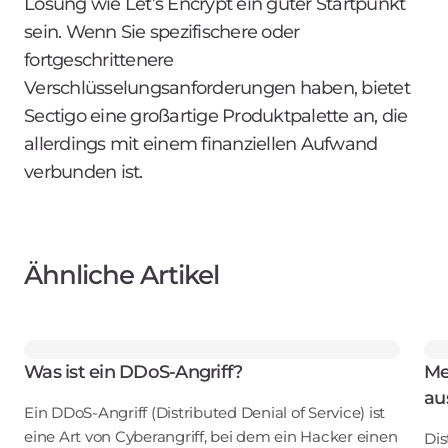
Lösung wie Let’s Encrypt ein guter Startpunkt
sein. Wenn Sie spezifischere oder
fortgeschrittenere
Verschlüsselungsanforderungen haben, bietet
Sectigo eine großartige Produktpalette an, die
allerdings mit einem finanziellen Aufwand
verbunden ist.
Ähnliche Artikel
Was ist ein DDoS-Angriff?
Me
au
Ein DDoS-Angriff (Distributed Denial of Service) ist
eine Art von Cyberangriff, bei dem ein Hacker einen
Dis