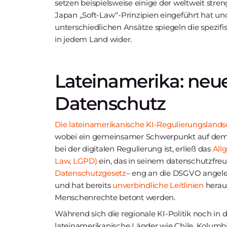
setzen beispielsweise einige der weltweit stre
Japan „Soft-Law“-Prinzipien eingeführt hat un
unterschiedlichen Ansätze spiegeln die spezi
in jedem Land wider.
Lateinamerika: neu
Datenschutz
Die lateinamerikanische KI-Regulierungslands
wobei ein gemeinsamer Schwerpunkt auf dem Da
bei der digitalen Regulierung ist, erließ das
All
Law, LGPD)
ein, das in seinem datenschutzfreu
Datenschutzgesetz
– eng an die DSGVO angeleh
und hat bereits
unverbindliche Leitlinien
herau
Menschenrechte betont werden.
Während sich die regionale KI-Politik noch in 
lateinamerikanische Länder wie Chile, Kolum