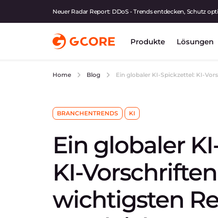
Neuer Radar Report: DDoS - Trends entdecken, Schutz opt
Produkte
Lösungen
Ein globaler KI-Spickzettel: KI-Vo
Home
Blog
BRANCHENTRENDS
KI
Ein globaler KI
KI-Vorschriften
wichtigsten R