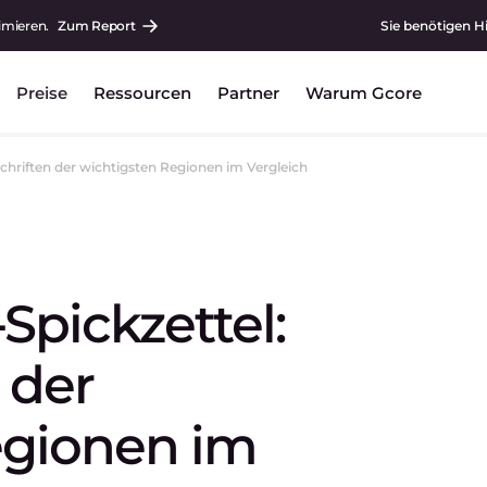
imieren.
Zum Report
Sie benötigen H
Preise
Ressourcen
Partner
Warum Gcore
rschriften der wichtigsten Regionen im Vergleich
-Spickzettel:
 der
egionen im