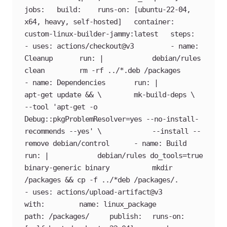
jobs:   build: 	runs-on: [ubuntu-22-04, 
x64, heavy, self-hosted] 	container: 
custom-linux-builder-jammy:latest 	steps:   	
- uses: actions/checkout@v3     	- name: 
Cleanup     	run: |       	debian/rules 
clean       	rm -rf ../*.deb /packages     	
- name: Dependencies     	run: |       	
apt-get update && \       	mk-build-deps \         	
--tool 'apt-get -o 
Debug::pkgProblemResolver=yes --no-install-
recommends --yes' \         	--install --
remove debian/control     	- name: Build     	
run: |       	debian/rules do_tools=true 
binary-generic binary       	mkdir 
/packages && cp -f ../*deb /packages/.     	
- uses: actions/upload-artifact@v3     	
with:       	name: linux_package       	
path: /packages/     publish: 	runs-on: 