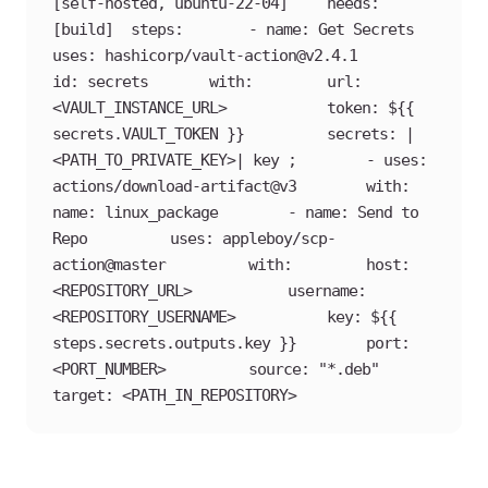
[self-hosted, ubuntu-22-04] 	needs: 
[build] 	steps:   	- name: Get Secrets     	
uses: hashicorp/vault-action@v2.4.1     	
id: secrets     	with:       	url: 
<VAULT_INSTANCE_URL>       	token: ${{ 
secrets.VAULT_TOKEN }}       	secrets: |         	
<PATH_TO_PRIVATE_KEY>| key ;     	- uses: 
actions/download-artifact@v3     	with:       	
name: linux_package     	- name: Send to 
Repo     	uses: appleboy/scp-
action@master     	with:       	host: 
<REPOSITORY_URL>       	username: 
<REPOSITORY_USERNAME>       	key: ${{ 
steps.secrets.outputs.key }}       	port: 
<PORT_NUMBER>       	source: "*.deb"       	
target: <PATH_IN_REPOSITORY>