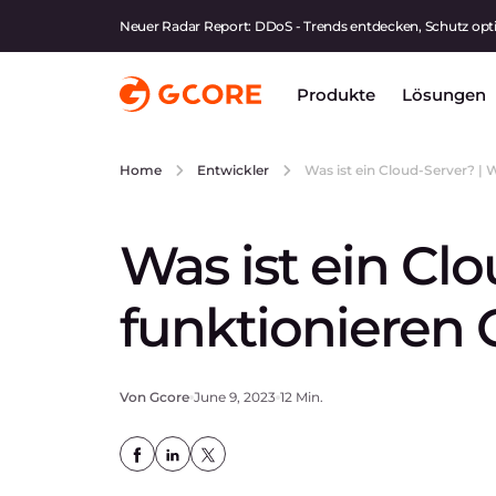
Neuer Radar Report: DDoS - Trends entdecken, Schutz opt
Produkte
Lösungen
Was ist ein Cloud-Server? | 
Home
Entwickler
Was ist ein Clo
funktionieren 
Von Gcore
June 9, 2023
12 Min.