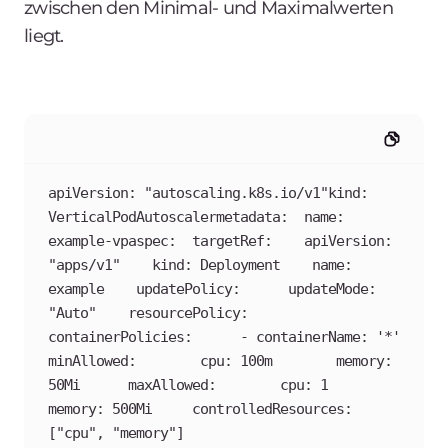
zwischen den Minimal- und Maximalwerten
liegt.
apiVersion: "autoscaling.k8s.io/v1"kind: 
VerticalPodAutoscalermetadata:  name: 
example-vpaspec:  targetRef:    apiVersion: 
"apps/v1"    kind: Deployment    name: 
example    updatePolicy:      updateMode: 
"Auto"    resourcePolicy:      
containerPolicies:      - containerName: '*'      
minAllowed:        cpu: 100m        memory: 
50Mi      maxAllowed:        cpu: 1        
memory: 500Mi     controlledResources: 
["cpu", "memory"]