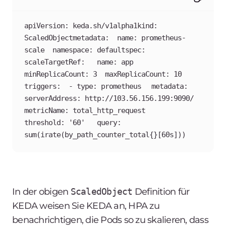
apiVersion: keda.sh/v1alpha1kind: 
ScaledObjectmetadata:  name: prometheus-
scale  namespace: defaultspec:  
scaleTargetRef:	name: app  
minReplicaCount: 3  maxReplicaCount: 10  
triggers:  - type: prometheus	metadata:  	
serverAddress: http://103.56.156.199:9090/  	
metricName: total_http_request  	
threshold: '60'  	query: 
sum(irate(by_path_counter_total{}[60s]))
In der obigen
ScaledObject
Definition für
KEDA weisen Sie KEDA an, HPA zu
benachrichtigen, die Pods so zu skalieren, dass