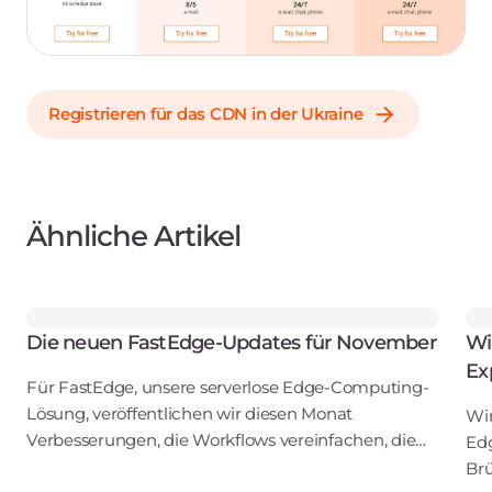
Registrieren für das CDN in der Ukraine
Ähnliche Artikel
Die neuen FastEdge-Updates für November
Wi
Ex
Für FastEdge, unsere serverlose Edge-Computing-
Lösung, veröffentlichen wir diesen Monat
Wir
Verbesserungen, die Workflows vereinfachen, die
Edg
Sicherheit erhöhen und das
Brü