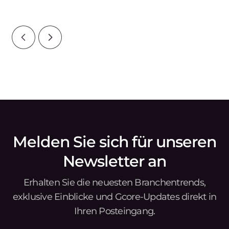
Anwendungsmanagement optimieren. Kunden
Pe
von FastEdge haben jetzt Zugang zu Se
Sta
for
Melden Sie sich für unseren
Newsletter an
Erhalten Sie die neuesten Branchentrends,
exklusive Einblicke und Gcore-Updates direkt in
Ihren Posteingang.