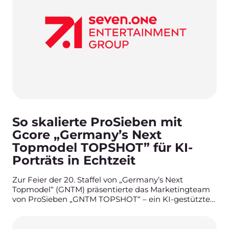
So skalierte ProSieben mit
Gcore „Germany’s Next
Topmodel TOPSHOT” für KI-
Porträts in Echtzeit
Zur Feier der 20. Staffel von „Germany’s Next
Topmodel“ (GNTM) präsentierte das Marketingteam
von ProSieben „GNTM TOPSHOT“ – ein KI-gestütztes
Feature in der Joyn-App, das es Nutzern erlaubt, ihre
eigenen Fotos sofort in Porträts zu verwandeln, die
denen aus der Show in nichts nachstehen.Die