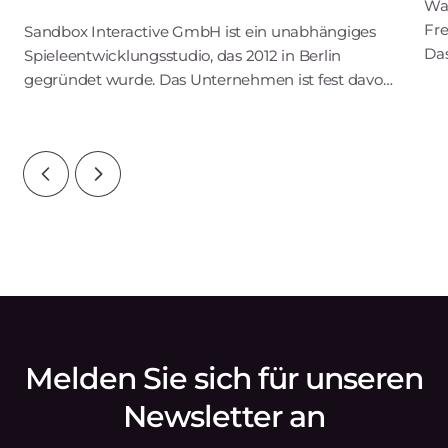
War
Fre
Sandbox Interactive GmbH ist ein unabhängiges
Da
Spieleentwicklungsstudio, das 2012 in Berlin
übe
gegründet wurde. Das Unternehmen ist fest davon
Nie
überzeugt, dass die Gestaltung der eigenen Welt
200
und die Zusammenarbeit mit anderen Spielern das
Wicht
Melden Sie sich für unseren
Newsletter an