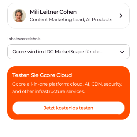
Mili Leitner Cohen
Content Marketing Lead, AI Products
Inhaltsverzeichnis
Gcore wird im IDC MarketScape für die
europäische Public Cloud 2024 als Major
Player ausgezeichnet
Testen Sie Gcore Cloud
Gcore all-in-one platform: cloud, AI, CDN, security,
and other infrastructure services.
Jetzt kostenlos testen