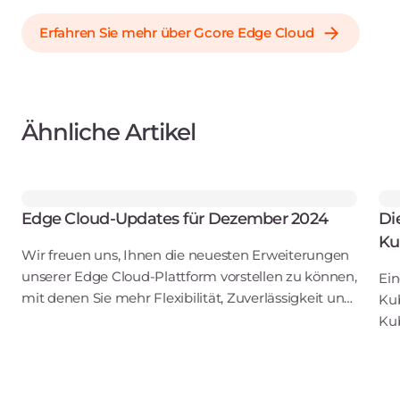
Erfahren Sie mehr über Gcore Edge Cloud
Ähnliche Artikel
Edge Cloud-Updates für Dezember 2024
Di
Ku
Wir freuen uns, Ihnen die neuesten Erweiterungen
unserer Edge Cloud-Plattform vorstellen zu können,
Ein
mit denen Sie mehr Flexibilität, Zuverlässigkeit und
Kub
Kontrolle über Ihre Infrastruktur erhalten. Die
Kub
Updates umfassen die Unterstützung mehr
Obe
Sy
ist